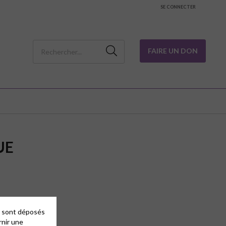
SE CONNECTER
FAIRE UN DON
UE
es sont déposés
rnir une