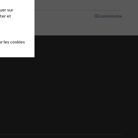
uer sur
ter et
Œcuménisme
r les cookies