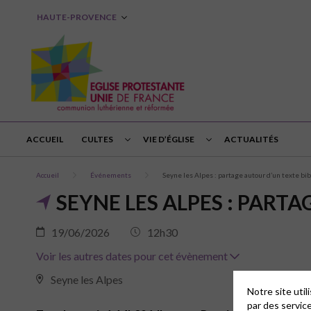
HAUTE-PROVENCE
ACCUEIL
CULTES
VIE D’ÉGLISE
ACTUALITÉS
Accueil
Événements
Seyne les Alpes : partage autour d’un texte bi
SEYNE LES ALPES : PART
19/06/2026
12h30
Voir les autres dates pour cet évènement
Seyne les Alpes
Notre site uti
par des servic