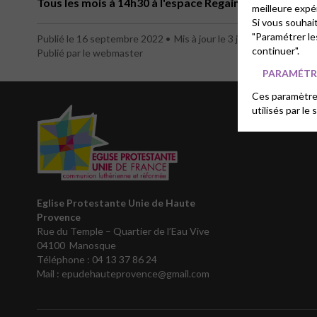
Tous les mois à 14h30 à l'espace Regain
meilleure expé
Si vous souhai
"Paramétrer le
Publié le 16 septembre 2022
Mis à jour le 3 juin 2026
continuer".
Publié par le webmaster
PARAMÉTRE
Ces paramètres
utilisés par le 
Eglise Protestante Unie de Haute
Provence
Rue du Temple – Quartier de l’Eau Vive
04100 Manosque
Téléphone :
04 13 37 86 24
Mail : epudehauteprovence@gmail.com