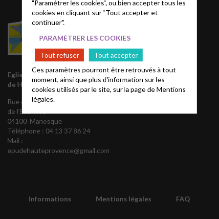
"Paramétrer les cookies", ou bien accepter tous les
cookies en cliquant sur "Tout accepter et
continuer".
PARAMÉTRER LES COOKIES
Tout refuser
Tout accepter
Ces paramètres pourront être retrouvés à tout
Eglise Protestante Unie
moment, ainsi que plus d'information sur les
de Haute Provence
cookies utilisés par le site, sur la page de
Mentions
légales.
Rue du Temple – Quartier
de l’Eau Vive
04100 Manosque
Téléphone :
04 13 37 86 24
Mail :
epudehauteprovence@gmail.com
Informations
Mentions légales
FAQ