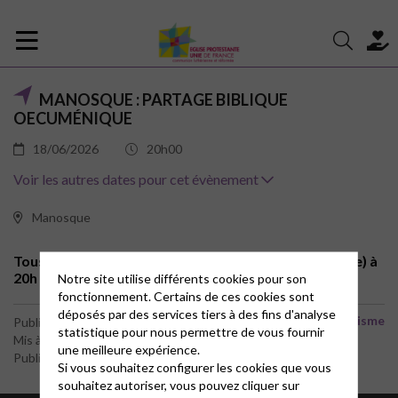
MANOSQUE : PARTAGE BIBLIQUE
OECUMÉNIQUE
18/06/2026
20h00
Voir les autres dates pour cet évènement
Manosque
Tous les mois au temple de Manosque (rue du Temple) à
20h
Notre site utilise différents cookies pour son
fonctionnement. Certains de ces cookies sont
déposés par des services tiers à des fins d'analyse
Œcuménisme
Publié le 16 septembre 2022
statistique pour nous permettre de vous fournir
Mis à jour le 15 avril 2026
une meilleure expérience.
Publié par le webmaster
Si vous souhaitez configurer les cookies que vous
souhaitez autoriser, vous pouvez cliquer sur