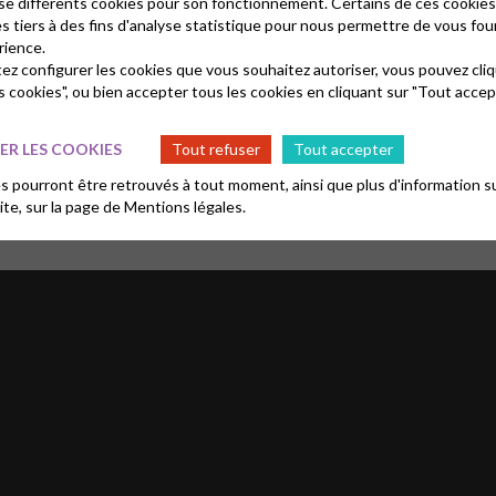
et d'un thème
lise différents cookies pour son fonctionnement. Certains de ces cooki
es tiers à des fins d'analyse statistique pour nous permettre de vous fou
rience.
tez configurer les cookies que vous souhaitez autoriser, vous pouvez cliq
r trimestre 2025 à Digne. Mais comme son nom l’indique, ceci n’est que 
s cookies", ou bien accepter tous les cookies en cliquant sur "Tout accep
les 2ème samedis du mois
, au
temple de Digne
,
à 09h30 autour d’un 
R LES COOKIES
Tout refuser
Tout accepter
 pourront être retrouvés à tout moment, ainsi que plus d'information su
site, sur la page de
Mentions légales.