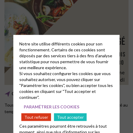
Notre site utilise différents cookies pour son
fonctionnement. Certains de ces cookies sont
déposés par des services tiers à des fins d'analyse
statistique pour nous permettre de vous fournir
une meilleure expérience.
Si vous souhaitez configurer les cookies que vous
souhaitez autoriser, vous pouvez cliquer sur
"Paramétrer les cookies", ou bien accepter tous les
cookies en cliquant sur "Tout accepter et
Culte & repas partagé
continuer".
Tous les 3ème dimanche à Digne : culte suivi d’un repas partagé au
PARAMÉTRER LES COOKIES
temple
Tout refuser
Tout accepter
Ces paramètres pourront être retrouvés à tout
moment, ainsi que plus d'information sur les