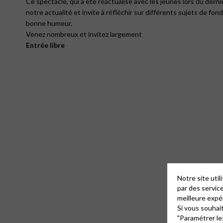
Ce spectacle, qui a été réactualisé avec les jeunes lors du dern
notre actualité et invite à réfléchir sur différents sujets de fond
bonne humeur.
Venez nombreux et invitez largement
Entrée libre
Notre site uti
par des servic
meilleure expé
Si vous souhai
"Paramétrer le