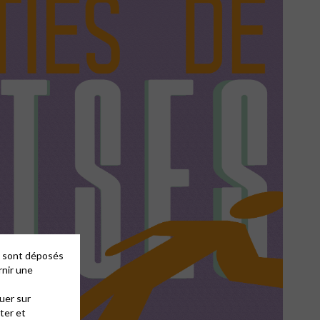
es sont déposés
rnir une
uer sur
ter et