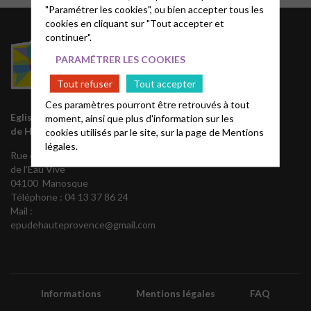
"Paramétrer les cookies", ou bien accepter tous les
cookies en cliquant sur "Tout accepter et
continuer".
PARAMÉTRER LES COOKIES
Tout refuser
Tout accepter
Ces paramètres pourront être retrouvés à tout
Eglise Protestante Unie
moment, ainsi que plus d'information sur les
de Haute Provence
cookies utilisés par le site, sur la page de
Mentions
légales.
Rue du Temple – Quartier
de l’Eau Vive
04100 Manosque
Téléphone :
04 13 37 86 24
Mail :
epudehauteprovence@gmail.com
Informations
Mentions légales
FAQ