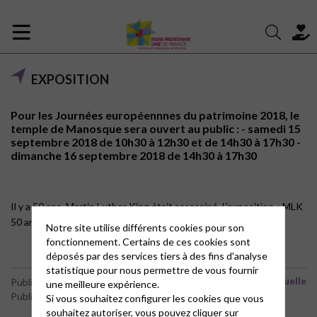
EXPOSITION
Pour les Journées européennnes du patrimoine 2018, le
temple de Manosque sera ouvert au public : - samedi 15
septembre 2018 de 10h30 à 12h30 et de 14h30 à 17h30 -
dimanche 16 septembre 2018 de 14h30 à 17h30
Il y a 50 ans, Martin Luther King était assassiné. L’exposition « MLK
50 ans après » que reviendra sur l’action de ce pasteur.
Notre site utilise différents cookies pour son
fonctionnement. Certains de ces cookies sont
déposés par des services tiers à des fins d'analyse
statistique pour nous permettre de vous fournir
Vie spirituelle
Publié le 2 septembre 2018
une meilleure expérience.
Publié par le webmaster
Si vous souhaitez configurer les cookies que vous
souhaitez autoriser, vous pouvez cliquer sur