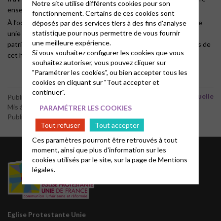
Notre site utilise différents cookies pour son
ensemble.
fonctionnement. Certains de ces cookies sont
e
À l’occasion du 50
anniversaire de sa mort, l’Eglise protestante
déposés par des services tiers à des fins d'analyse
statistique pour nous permettre de vous fournir
unie de Haute-Provence vous convie pendant les journées du
une meilleure expérience.
patrimoine à une exposition retraçant le parcours et les valeurs de
Si vous souhaitez configurer les cookies que vous
cet homme hors du commun.
souhaitez autoriser, vous pouvez cliquer sur
"Paramétrer les cookies", ou bien accepter tous les
cookies en cliquant sur "Tout accepter et
continuer".
Vie spirituelle
Publié le 15 juillet 2018
Mis à jour le 20 juin 2021
PARAMÉTRER LES COOKIES
Publié par le webmaster
Tout refuser
Tout accepter
Ces paramètres pourront être retrouvés à tout
moment, ainsi que plus d'information sur les
cookies utilisés par le site, sur la page de
Mentions
légales.
Eglise Protestante Unie