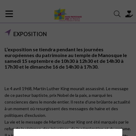
EXPOSITION
L’exposition se tiendra pendant les journées
européennes du patrimoine au temple de Manosque le
samedi 15 septembre de 10h30 à 12h30 et de 14h30 à
17h30 et le dimanche 16 de 14h30 à 17h30.
Le 4 avril 1968, Martin Luther King mourait assassiné. Le message
de ce pasteur baptiste, prix Nobel de la paix, a marqué les
consciences dans le monde entier. Il reste d’une brûlante actualité
à un moment où resurgissent des messages de haine et des
politiques d’exclusion.
La vie et le message de Martin Luther King ont été marqués par le
refus de la violence, des injustices, de la ségrégation et du racisme.
Il a inlassablement milité en faveur de la réconciliation et du vivre-